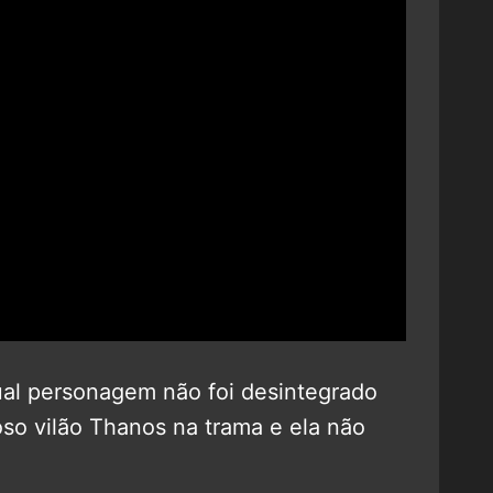
ual personagem não foi desintegrado
so vilão Thanos na trama e ela não