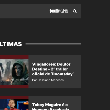
LTIMAS
Vingadores: Doutor
Destino – 2º trailer
oficial de ‘Doomsday’
ganha nova data para
Por Cassiano Meneses
vazar novamente
Tobey Maguire é o
Homem-Aranha da