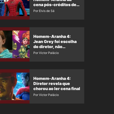
cena pós-créditos de
Um Novo Dia?
Por Elvis de Sá
Homem-Aranha 4:
Jean Grey foi escolha
do diretor, não
imposição da Marvel
Por Victor Palácio
Homem-Aranha 4:
Diretor revela que
chorou ao ler cena final
Por Victor Palácio