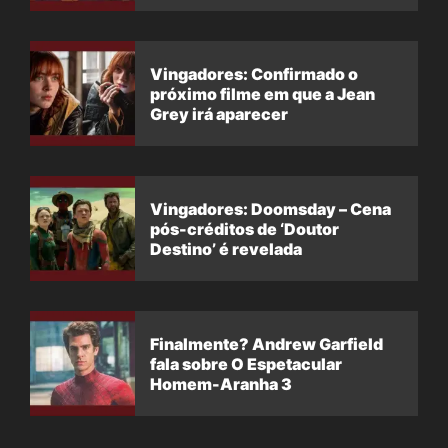
Vingadores: Confirmado o
próximo filme em que a Jean
Grey irá aparecer
Vingadores: Doomsday – Cena
pós-créditos de ‘Doutor
Destino’ é revelada
Finalmente? Andrew Garfield
fala sobre O Espetacular
Homem-Aranha 3