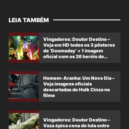
LEIA TAMBÉM
Vingadores: Doutor Destino –
Veja em HD todos os 3 pôsteres
de ‘Doomsday’ + 1 imagem
oficial com os 26 heróis do
filme
Homem-Aranha: Um Novo Dia –
Veja imagens oficiais
descartadas do Hulk Cinza no
filme
Vingadores: Doutor Destino –
Vaza épica cena de luta entre