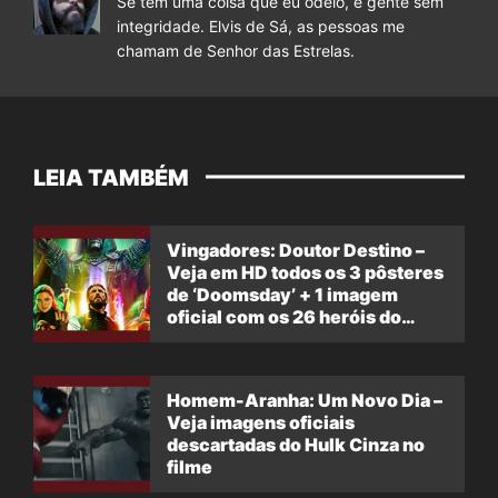
Se tem uma coisa que eu odeio, é gente sem
integridade. Elvis de Sá, as pessoas me
chamam de Senhor das Estrelas.
LEIA TAMBÉM
Vingadores: Doutor Destino –
Veja em HD todos os 3 pôsteres
de ‘Doomsday’ + 1 imagem
oficial com os 26 heróis do
filme
Homem-Aranha: Um Novo Dia –
Veja imagens oficiais
descartadas do Hulk Cinza no
filme