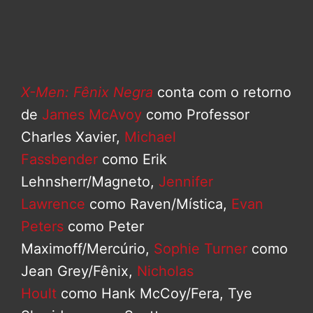
X-Men: Fênix Negra
conta com o retorno
de
James McAvoy
como Professor
Charles Xavier,
Michael
Fassbender
como Erik
Lehnsherr/Magneto,
Jennifer
Lawrence
como Raven/Mística,
Evan
Peters
como Peter
Maximoff/Mercúrio,
Sophie Turner
como
Jean Grey/Fênix,
Nicholas
Hoult
como Hank McCoy/Fera, Tye