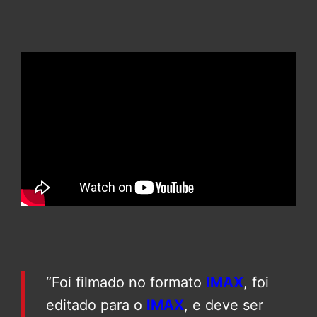
“Foi filmado no formato
IMAX
, foi
editado para o
IMAX
, e deve ser