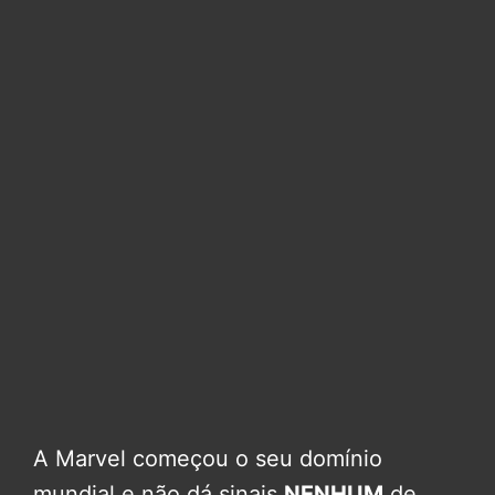
A Marvel começou o seu domínio
mundial e não dá sinais
NENHUM
de