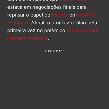
estava em negociações finais para
reprisar o papel de
Electro
em
Homem-
Aranha 3
. Afinal, o ator fez o vilão pela
primeira vez no polêmico
O Espetacular
Homem-Aranha 2
.
PUBLICIDADE