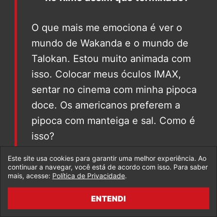
O que mais me emociona é ver o
mundo de Wakanda e o mundo de
Talokan. Estou muito animada com
isso. Colocar meus óculos IMAX,
sentar no cinema com minha pipoca
doce. Os americanos preferem a
pipoca com manteiga e sal. Como é
isso?
Este site usa cookies para garantir uma melhor experiência. Ao
Estou animada para ver como vamos
continuar a navegar, você está de acordo com isso. Para saber
mais, acesse:
Política de Privacidade
.
ver o mundo do filme ganhar vida.
Estou animada com as culturas que
ENTENDI
vamos celebrar no filme. Os