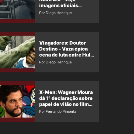
imagens oficiais
descartadas do Hulk
Por Diego Henrique
Cinza no filme
Vingadores: Doutor
Destino – Vaza épica
cena de luta entre Hulk
e o Coisa
Por Diego Henrique
X-Men: Wagner Moura
dá 1ª declaração sobre
papel de vilão no filme
da Marvel
Por Fernando Pimenta