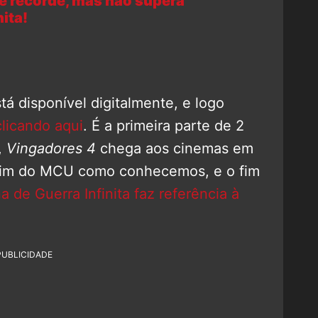
te recorde, mas não supera
ita!
tá disponível digitalmente, e logo
clicando aqui
. É a primeira parte de 2
,
Vingadores 4
chega aos cinemas em
o fim do MCU como conhecemos, e o fim
 de Guerra Infinita faz referência à
PUBLICIDADE