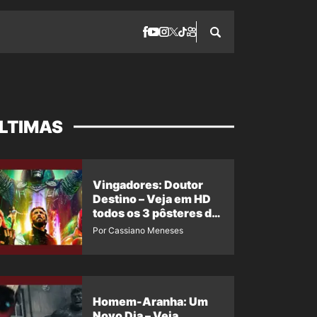
LTIMAS
Vingadores: Doutor
Destino – Veja em HD
todos os 3 pôsteres de
‘Doomsday’ + 1 imagem
Por Cassiano Meneses
oficial com os 26
heróis do filme
Homem-Aranha: Um
Novo Dia – Veja