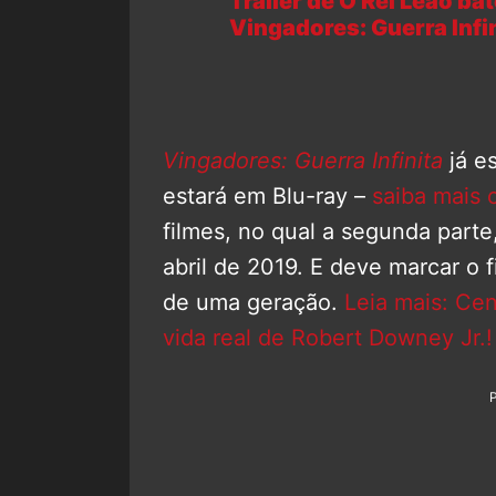
Trailer de O Rei Leão ba
Vingadores: Guerra Infin
Vingadores: Guerra Infinita
já es
estará em Blu-ray –
saiba mais 
filmes, no qual a segunda parte
abril de 2019. E deve marcar 
de uma geração.
Leia mais: Cena
vida real de Robert Downey Jr.!