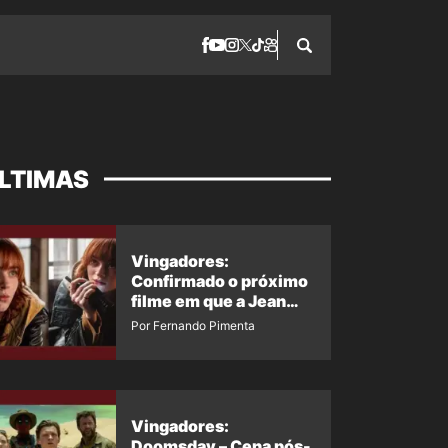
LTIMAS
Vingadores:
Confirmado o próximo
filme em que a Jean
Grey irá aparecer
Por Fernando Pimenta
Vingadores:
Doomsday – Cena pós-