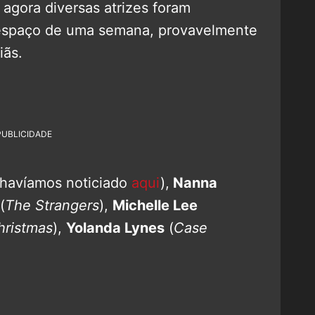
agora diversas atrizes foram
espaço de uma semana, provavelmente
iãs.
PUBLICIDADE
 havíamos noticiado
aqui
),
Nanna
(
The Strangers
),
Michelle Lee
hristmas
),
Yolanda Lynes
(
Case