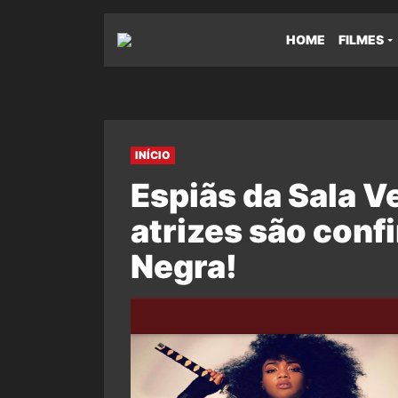
HOME
FILMES
INÍCIO
Espiãs da Sala V
atrizes são con
Negra!