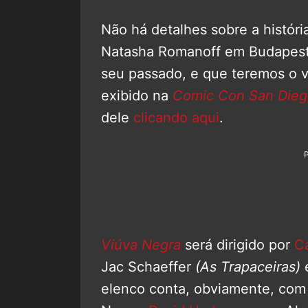
Não há detalhes sobre a histór
Natasha Romanoff em Budapeste
seu passado, e que teremos o vil
exibido na
Comic Con San Die
dele
clicando aqui
.
Viúva Negra
será dirigido por
C
Jac Schaeffer
(As Trapaceiras)
elenco conta, obviamente, co