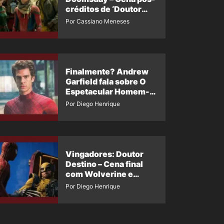
créditos de ‘Doutor
Destino’ é revelada
Por Cassiano Meneses
Finalmente? Andrew
Garfield fala sobre O
Espetacular Homem-
Aranha 3
Por Diego Henrique
Vingadores: Doutor
Destino – Cena final
com Wolverine e
Homem-Aranha de
Por Diego Henrique
Maguire vaza nas
redes