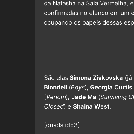
da Natasha na Sala Vermelha, e 
confirmadas no elenco em um 
ocupando os papeis dessas esp
São elas
Simona Zivkovska
(já
Blondell
(
Boys
),
Georgia Curtis
(
Venom
),
Jade Ma
(
Surviving C
Closed
) e
Shaina West
.
[quads id=3]