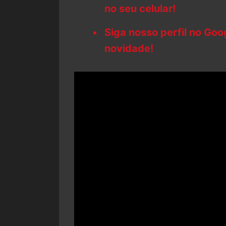
no seu celular!
Siga nosso perfil no Go
novidade!