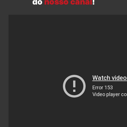
do
nosso canal
!