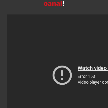
canal
!