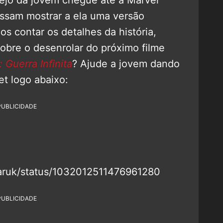
sejo da jovem chegue até a Marvel
ssam mostrar a ela uma versão
s contar os detalhes da história,
sobre o desenrolar do próximo filme
 Guerra Infinita
? Ajude a jovem dando
t logo abaixo:
PUBLICIDADE
staruk/status/1032012511476961280
PUBLICIDADE