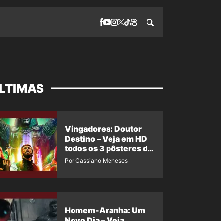
LTIMAS
Vingadores: Doutor
Destino – Veja em HD
todos os 3 pôsteres de
‘Doomsday’ + 1 imagem
Por Cassiano Meneses
oficial com os 26
heróis do filme
Homem-Aranha: Um
Novo Dia – Veja