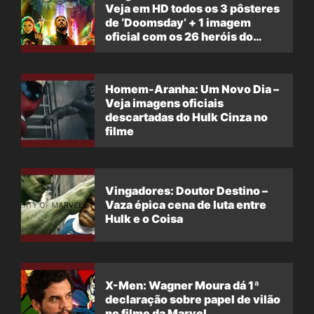
Veja em HD todos os 3 pôsteres
de ‘Doomsday’ + 1 imagem
oficial com os 26 heróis do
filme
Homem-Aranha: Um Novo Dia –
Veja imagens oficiais
descartadas do Hulk Cinza no
filme
Vingadores: Doutor Destino –
Vaza épica cena de luta entre
Hulk e o Coisa
X-Men: Wagner Moura dá 1ª
declaração sobre papel de vilão
no filme da Marvel