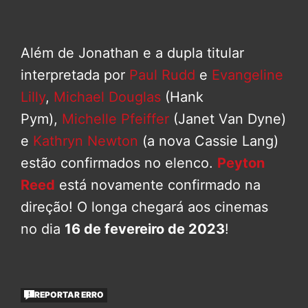
Além de Jonathan e a dupla titular
interpretada por
Paul Rudd
e
Evangeline
Lilly
,
Michael Douglas
(Hank
Pym),
Michelle Pfeiffer
(Janet Van Dyne)
e
Kathryn Newton
(a nova Cassie Lang)
estão confirmados no elenco.
Peyton
Reed
está novamente confirmado na
direção! O longa chegará aos cinemas
no dia
16 de fevereiro de 2023
!
REPORTAR ERRO