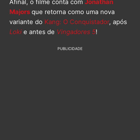
Afinal, o filme conta com
Jonathan
Majors
que retorna como uma nova
variante do
Kang: O Conquistador
, após
Loki
e antes de
Vingadores 5
!
PUBLICIDADE