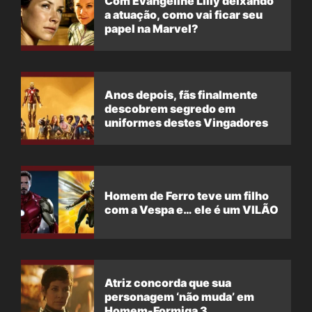
Com Evangeline Lilly deixando
a atuação, como vai ficar seu
papel na Marvel?
Anos depois, fãs finalmente
descobrem segredo em
uniformes destes Vingadores
Homem de Ferro teve um filho
com a Vespa e… ele é um VILÃO
Atriz concorda que sua
personagem ‘não muda’ em
Homem-Formiga 3