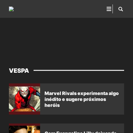
VESPA
Marvel Rivals experimenta algo
inédito e sugere próximos
heróis