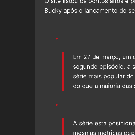
O site listou os pontos altos e p
Bucky após o lançamento do se
Em 27 de março, um d
segundo episódio, a 
série mais popular d
do que a maioria das 
A série está posicion
mesmas métricas dep