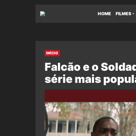
HOME
FILMES
INÍCIO
Falcão e o Soldad
série mais popu