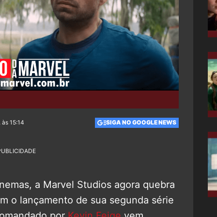
 às 15:14
SIGA NO GOOGLE NEWS
PUBLICIDADE
cinemas, a Marvel Studios agora quebra
m o lançamento de sua segunda série
 comandado por
Kevin Feige
vem