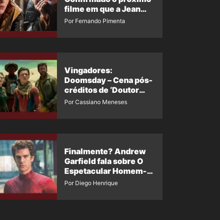
filme em que a Jean
Grey irá aparecer
Por Fernando Pimenta
Vingadores:
Doomsday – Cena pós-
créditos de ‘Doutor
Destino’ é revelada
Por Cassiano Meneses
Finalmente? Andrew
Garfield fala sobre O
Espetacular Homem-
Aranha 3
Por Diego Henrique