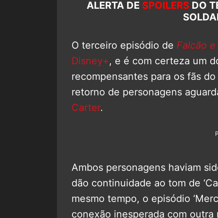
ALERTA DE
SPOILERS
DO TE
SOLDA
O terceiro episódio de
Falcão e
Disney+
, e é com certeza um d
recompensantes para os fãs do 
retorno de personagens aguar
Carter
.
Ambos personagens haviam sido
dão continuidade ao tom de ‘Ca
mesmo tempo, o episódio ‘Merc
conexão inesperada com outra 