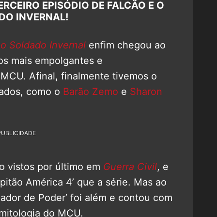
RCEIRO EPISÓDIO DE FALCÃO E O
DO INVERNAL!
 o Soldado Invernal
enfim chegou ao
os mais empolgantes e
MCU. Afinal, finalmente tivemos o
dados, como o
Barão Zemo
e
Sharon
PUBLICIDADE
 vistos por último em
Guerra Civil
, e
pitão América 4’ que a série. Mas ao
ador de Poder’ foi além e contou com
mitologia do MCU.