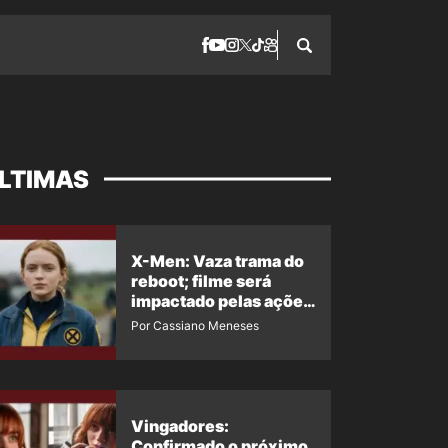
LTIMAS
X-Men: Vaza trama do
reboot; filme será
impactado pelas ações
de Jean Grey em
Por Cassiano Meneses
Homem-Aranha 4
Vingadores:
Confirmado o próximo