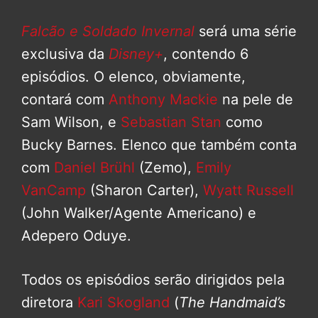
Falcão e Soldado Invernal
será uma série
exclusiva da
Disney+
, contendo 6
episódios. O elenco, obviamente,
contará com
Anthony Mackie
na pele de
Sam Wilson, e
Sebastian Stan
como
Bucky Barnes. Elenco que também conta
com
Daniel Brühl
(Zemo),
Emily
VanCamp
(Sharon Carter),
Wyatt Russell
(John Walker/Agente Americano) e
Adepero Oduye.
Todos os episódios serão dirigidos pela
diretora
Kari Skogland
(
The Handmaid’s