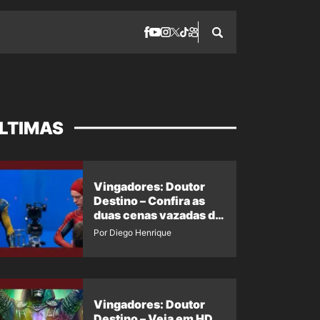
LTIMAS
Vingadores: Doutor
Destino – Confira as
duas cenas vazadas do
Wolverine e o Homem-
Por Diego Henrique
Aranha de Maguire
Vingadores: Doutor
Destino – Veja em HD