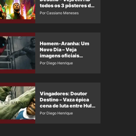
todos os 3 pôsteres de
‘Doomsday’ + 1 imagem
Por Cassiano Meneses
oficial com os 26
heróis do filme
Homem-Aranha: Um
Novo Dia – Veja
imagens oficiais
descartadas do Hulk
Por Diego Henrique
Cinza no filme
Vingadores: Doutor
Destino – Vaza épica
cena de luta entre Hulk
e o Coisa
Por Diego Henrique