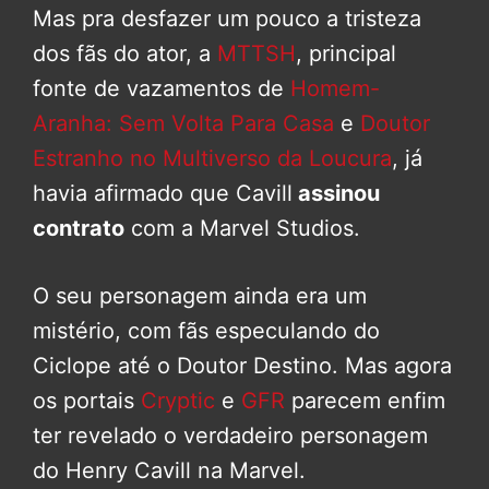
Mas pra desfazer um pouco a tristeza
dos fãs do ator, a
MTTSH
, principal
fonte de vazamentos de
Homem-
Aranha: Sem Volta Para Casa
e
Doutor
Estranho no Multiverso da Loucura
, já
havia afirmado que Cavill
assinou
contrato
com a Marvel Studios.
O seu personagem ainda era um
mistério, com fãs especulando do
Ciclope até o Doutor Destino. Mas agora
os portais
Cryptic
e
GFR
parecem enfim
ter revelado o verdadeiro personagem
do Henry Cavill na Marvel.