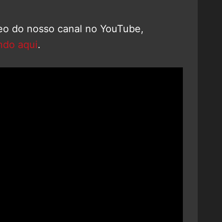
deo do nosso canal no YouTube,
ndo aqui
.