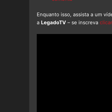
Enquanto isso, assista a um ví
a
LegadoTV
– se inscreva
clica