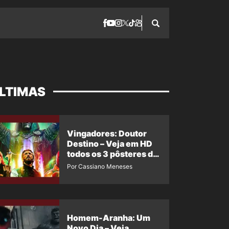
LTIMAS
Vingadores: Doutor
Destino – Veja em HD
todos os 3 pôsteres de
‘Doomsday’ + 1 imagem
Por Cassiano Meneses
oficial com os 26
heróis do filme
Homem-Aranha: Um
Novo Dia – Veja