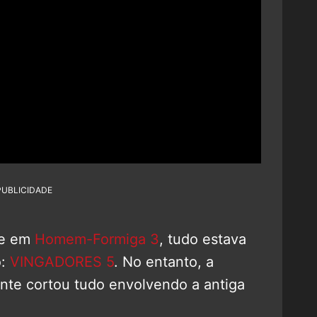
PUBLICIDADE
e em
Homem-Formiga 3
, tudo estava
o:
VINGADORES 5
. No entanto, a
nte cortou tudo envolvendo a antiga