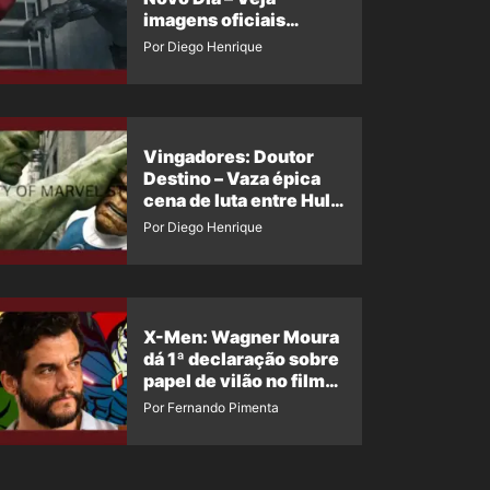
imagens oficiais
descartadas do Hulk
Por Diego Henrique
Cinza no filme
Vingadores: Doutor
Destino – Vaza épica
cena de luta entre Hulk
e o Coisa
Por Diego Henrique
X-Men: Wagner Moura
dá 1ª declaração sobre
papel de vilão no filme
da Marvel
Por Fernando Pimenta