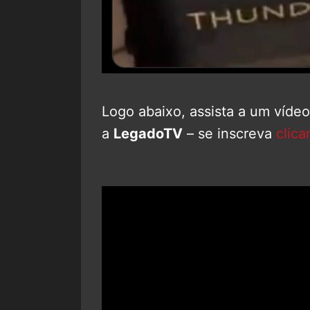
Logo abaixo, assista a um víde
a
LegadoTV
– se inscreva
clica