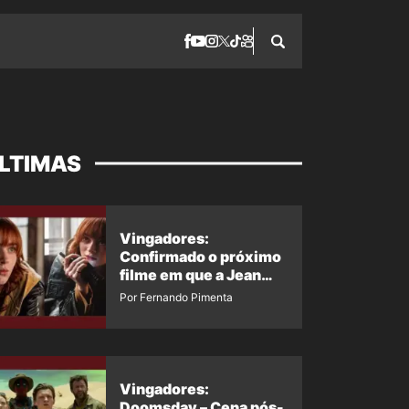
LTIMAS
Vingadores:
Confirmado o próximo
filme em que a Jean
Grey irá aparecer
Por Fernando Pimenta
Vingadores:
Doomsday – Cena pós-