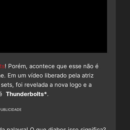
ts
! Porém, acontece que esse não é
me. Em um vídeo liberado pela atriz
ets, foi revelada a nova logo e a
a é
Thunderbolts*
.
PUBLICIDADE
a palavra! O que diabos isso significa?