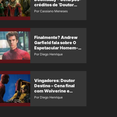
créditos de ‘Doutor
Destino’ é revelada
Por Cassiano Meneses
Finalmente? Andrew
Garfield fala sobre O
Espetacular Homem-
Aranha 3
Por Diego Henrique
Vingadores: Doutor
Destino – Cena final
com Wolverine e
Homem-Aranha de
Por Diego Henrique
Maguire vaza nas
redes