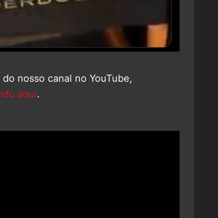
o do nosso canal no YouTube,
ndo aqui
.