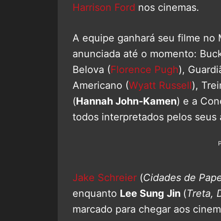
Harrison Ford
nos cinemas.
A equipe ganhará seu filme no
anunciada até o momento: Buck
Belova (
Florence Pugh
), Guard
Americano (
Wyatt Russell
), Tre
(
Hannah John-Kamen
) e a Con
todos interpretados pelos seus a
Jake Schreier
(
Cidades de Pape
enquanto
Lee Sung Jin
(
Treta, 
marcado para chegar aos cinem