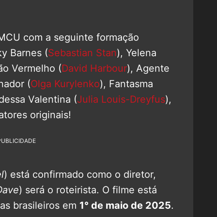
 MCU com a seguinte formação
y Barnes (
Sebastian Stan
), Yelena
ião Vermelho (
David Harbour
), Agente
inador (
Olga Kurylenko
), Fantasma
dessa Valentina (
Julia Louis-Dreyfus
),
tores originais!
PUBLICIDADE
l
) está confirmado como o diretor,
Dave
) será o roteirista. O filme está
as brasileiros em
1° de maio de 2025
.