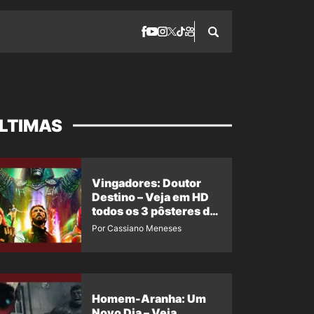
LTIMAS
Vingadores: Doutor
Destino – Veja em HD
todos os 3 pôsteres de
‘Doomsday’ + 1 imagem
Por Cassiano Meneses
oficial com os 26
heróis do filme
Homem-Aranha: Um
Novo Dia – Veja