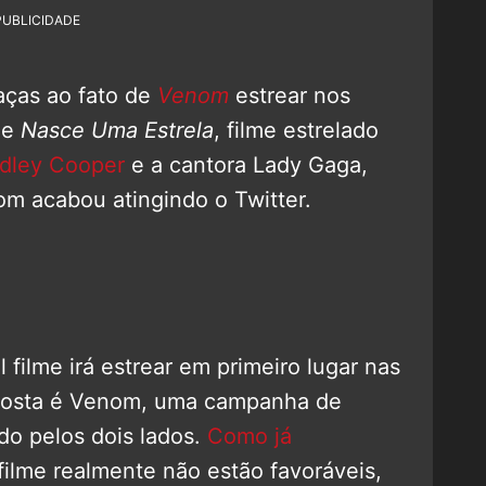
PUBLICIDADE
aças ao fato de
Venom
estrear nos
de
Nasce Uma Estrela
, filme estrelado
dley Cooper
e a cantora Lady Gaga,
m acabou atingindo o Twitter.
 filme irá estrear em primeiro lugar nas
 aposta é Venom, uma campanha de
do pelos dois lados.
Como já
o filme realmente não estão favoráveis,