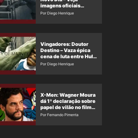
imagens oficiais
descartadas do Hulk
Por Diego Henrique
Cinza no filme
Vingadores: Doutor
Destino – Vaza épica
cena de luta entre Hulk
e o Coisa
Por Diego Henrique
X-Men: Wagner Moura
dá 1ª declaração sobre
papel de vilão no filme
da Marvel
Por Fernando Pimenta