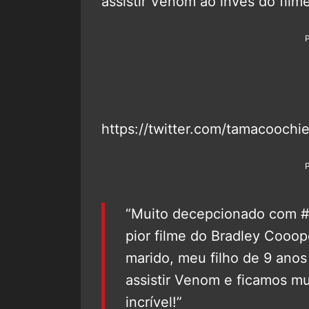
assistir Venom ao invés do film
https://twitter.com/tamacooch
“Muito decepcionado com #
pior filme do Bradley Cooo
marido, meu filho de 9 anos
assistir Venom e ficamos mu
incrível!”