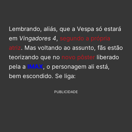
Lembrando, aliás, que a Vespa só estará
em
Vingadores 4
,
segundo a própria
atriz
. Mas voltando ao assunto, fãs estão
teorizando que no
novo pôster
liberado
pela a
IMAX
, o personagem ali está,
bem escondido. Se liga:
PUBLICIDADE