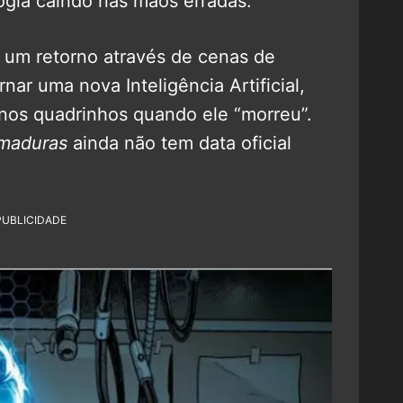
ogia caindo nas mãos erradas.
á um retorno através de cenas de
rnar uma nova Inteligência Artificial,
nos quadrinhos quando ele “morreu”.
rmaduras
ainda não tem data oficial
PUBLICIDADE