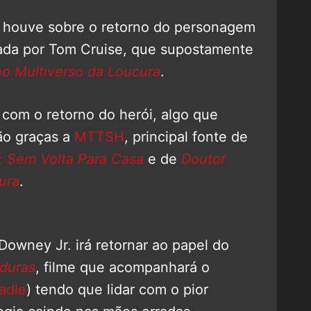
 houve sobre o retorno do personagem
tada por Tom Cruise, que supostamente
no Multiverso da Loucura
.
com o retorno do herói, algo que
ão graças a
MTTSH
, principal fonte de
 Sem Volta Para Casa
e de
Doutor
ura
.
owney Jr. irá retornar ao papel do
duras
, filme que acompanhará o
adle
) tendo que lidar com o pior