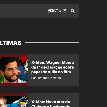
LTIMAS
X-Men: Wagner Moura
dá 1ª declaração sobre
papel de vilão no filme
da Marvel
Por Fernando Pimenta
X-Men: Novo ator do
Ciclope é finalmente