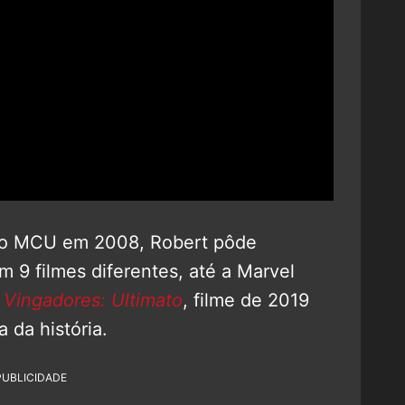
prio MCU em 2008, Robert pôde
 9 filmes diferentes, até a Marvel
m
Vingadores: Ultimato
, filme de 2019
 da história.
PUBLICIDADE