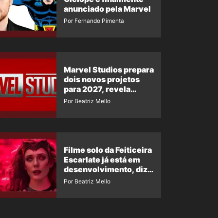
anunciado pela Marvel
Por Fernando Pimenta
Marvel Studios prepara
dois novos projetos
para 2027, revela
insider
Por Beatriz Mello
Filme solo da Feiticeira
Escarlate já está em
desenvolvimento, diz
insider
Por Beatriz Mello