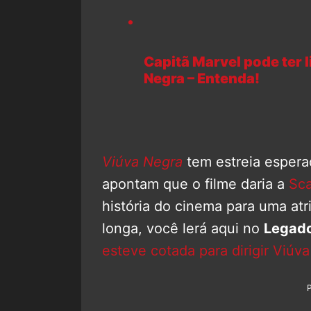
Capitã Marvel pode ter 
Negra – Entenda!
Viúva Negra
tem estreia espera
apontam que o filme daria a
Sca
história do cinema para uma atr
longa, você lerá aqui no
Legado
esteve cotada para dirigir Viú