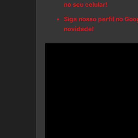
no seu celular!
Siga nosso perfil no Go
novidade!