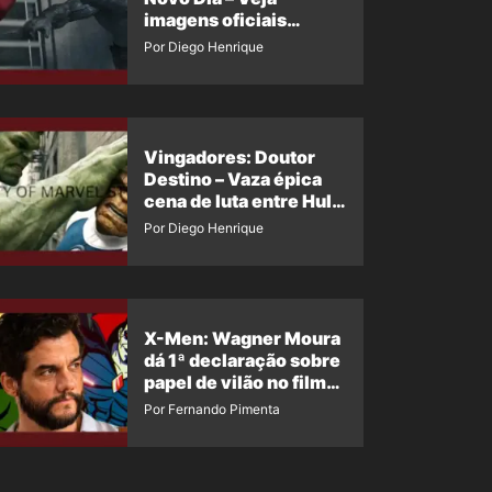
imagens oficiais
descartadas do Hulk
Por Diego Henrique
Cinza no filme
Vingadores: Doutor
Destino – Vaza épica
cena de luta entre Hulk
e o Coisa
Por Diego Henrique
X-Men: Wagner Moura
dá 1ª declaração sobre
papel de vilão no filme
da Marvel
Por Fernando Pimenta