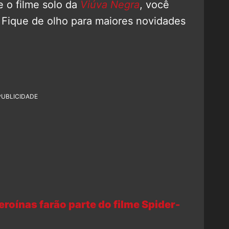
 o filme solo da
Viúva Negra
, você
! Fique de olho para maiores novidades
PUBLICIDADE
roínas farão parte do filme Spider-