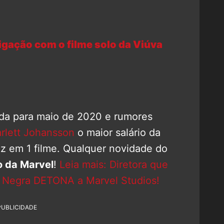
ligação com o filme solo da Viúva
da para maio de 2020 e rumores
rlett Johansson
o maior salário da
iz em 1 filme. Qualquer novidade do
 da Marvel
!
Leia mais: Diretora que
va Negra DETONA a Marvel Studios!
PUBLICIDADE