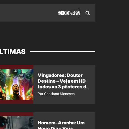
LTIMAS
Vingadores: Doutor
Destino – Veja em HD
todos os 3 pôsteres de
‘Doomsday’ + 1 imagem
Por Cassiano Meneses
oficial com os 26
heróis do filme
Homem-Aranha: Um
Novo Dia – Veja