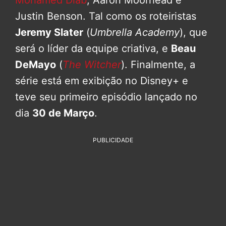
Mohamed Diab
, Aaron Moorhead e
Justin Benson. Tal como os roteiristas
Jeremy Slater
(
Umbrella Academy
), que
será o líder da equipe criativa, e
Beau
DeMayo
(
The Witcher
). Finalmente, a
série está em exibição no Disney+ e
teve seu primeiro episódio lançado no
dia
30 de Março
.
PUBLICIDADE