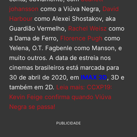
johansson
como a Viúva Negra,
David
Harbour
como Alexei Shostakov, aka
Guardião Vermelho,
Rachel Weisz
como
a Dama de Ferro,
Florence Pugh
como
Yelena, O.T. Fagbenle como Manson, e
muito outros. A data de estreia nos
cinemas brasileiros está marcada para
30 de abril de 2020, em
IMAX 3D
, 3D e
também em 2D.
Leia mais: CCXP19:
Kevin Feige confirma quando Viúva
Negra se passa!
PUBLICIDADE