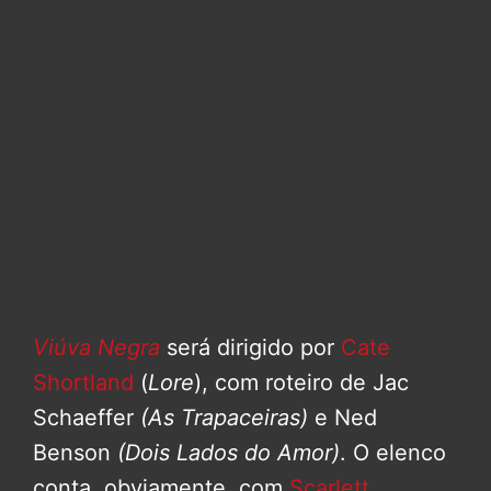
Viúva Negra
será dirigido por
Cate
Shortland
(
Lore
), com roteiro de Jac
Schaeffer
(As Trapaceiras)
e Ned
Benson
(Dois Lados do Amor)
. O elenco
conta, obviamente, com
Scarlett