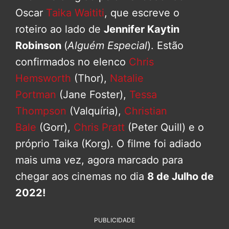
Oscar
Taika Waititi
, que escreve o
roteiro ao lado de
Jennifer Kaytin
Robinson
(
Alguém Especial
). Estão
confirmados no elenco
Chris
Hemsworth
(Thor),
Natalie
Portman
(Jane Foster),
Tessa
Thompson
(Valquíria),
Christian
Bale
(Gorr),
Chris Pratt
(Peter Quill) e o
próprio Taika (Korg). O filme foi adiado
mais uma vez, agora marcado para
chegar aos cinemas no dia
8 de Julho de
2022!
PUBLICIDADE