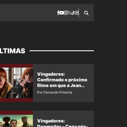
LTIMAS
Vingadores:
Confirmado o próximo
filme em que a Jean
Grey irá aparecer
Por Fernando Pimenta
Vingadores:
Doomsday – Cena pós-