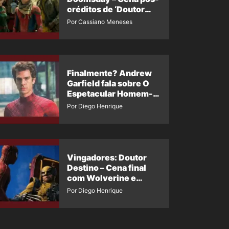
créditos de ‘Doutor
Destino’ é revelada
Por Cassiano Meneses
Finalmente? Andrew
Garfield fala sobre O
Espetacular Homem-
Aranha 3
Por Diego Henrique
Vingadores: Doutor
Destino – Cena final
com Wolverine e
Homem-Aranha de
Por Diego Henrique
Maguire vaza nas
redes