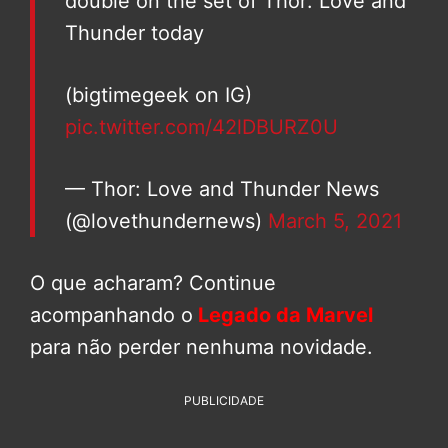
double on the set of Thor: Love and
Thunder today
(bigtimegeek on IG)
pic.twitter.com/42lDBURZ0U
— Thor: Love and Thunder News
(@lovethundernews)
March 5, 2021
O que acharam? Continue
acompanhando o
Legado da Marvel
para não perder nenhuma novidade.
PUBLICIDADE