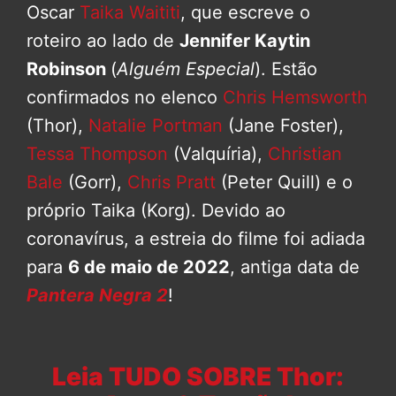
Oscar
Taika Waititi
, que escreve o
roteiro ao lado de
Jennifer Kaytin
Robinson
(
Alguém Especial
). Estão
confirmados no elenco
Chris Hemsworth
(Thor),
Natalie Portman
(Jane Foster),
Tessa Thompson
(Valquíria),
Christian
Bale
(Gorr),
Chris Pratt
(Peter Quill) e o
próprio Taika (Korg). Devido ao
coronavírus, a estreia do filme foi adiada
para
6 de maio de 2022
, antiga data de
Pantera Negra 2
!
Leia TUDO SOBRE Thor: