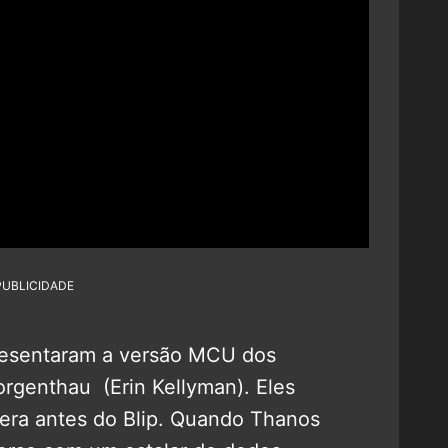
PUBLICIDADE
esentaram a versão MCU dos
Morgenthau (Erin Kellyman). Eles
era antes do Blip. Quando Thanos