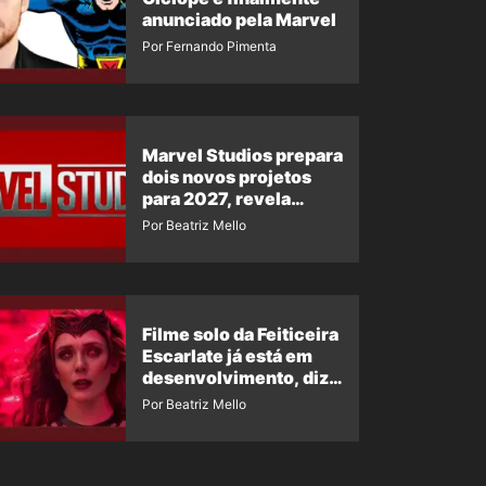
anunciado pela Marvel
Por Fernando Pimenta
Marvel Studios prepara
dois novos projetos
para 2027, revela
insider
Por Beatriz Mello
Filme solo da Feiticeira
Escarlate já está em
desenvolvimento, diz
insider
Por Beatriz Mello