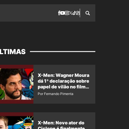
LTIMAS
X-Men: Wagner Moura
dá 1ª declaração sobre
papel de vilão no filme
da Marvel
Por Fernando Pimenta
X-Men: Novo ator do
Ciclope é finalmente