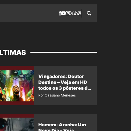
LTIMAS
Vingadores: Doutor
Destino – Veja em HD
todos os 3 pôsteres de
‘Doomsday’ + 1 imagem
Por Cassiano Meneses
oficial com os 26
heróis do filme
Homem-Aranha: Um
Novo Dia – Veja