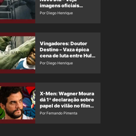
imagens oficiais
descartadas do Hulk
Por Diego Henrique
Cinza no filme
Vingadores: Doutor
Destino – Vaza épica
cena de luta entre Hulk
e o Coisa
Por Diego Henrique
X-Men: Wagner Moura
dá 1ª declaração sobre
papel de vilão no filme
da Marvel
Por Fernando Pimenta