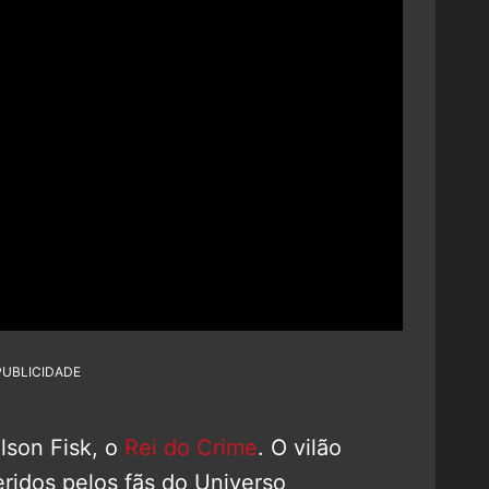
PUBLICIDADE
lson Fisk, o
Rei do Crime
. O vilão
ridos pelos fãs do Universo