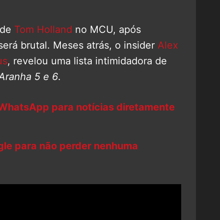
 de
Tom Holland
no MCU, após
 será brutal. Meses atrás, o insider
Alex
us
, revelou uma lista intimidadora de
ranha 5
e
6
.
 WhatsApp para notícias diretamente
ogle para não perder nenhuma