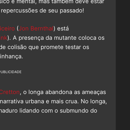
ísico e mental, mas também deve estar
s repercussões de seu passado!
iceiro
(
Jon Bernthal
) está
ink
). A presença da mutante coloca os
e colisão que promete testar os
zinhança.
PUBLICIDADE
 Cretton
, o longa abandona as ameaças
narrativa urbana e mais crua. No longa,
 maduro lidando com o submundo do