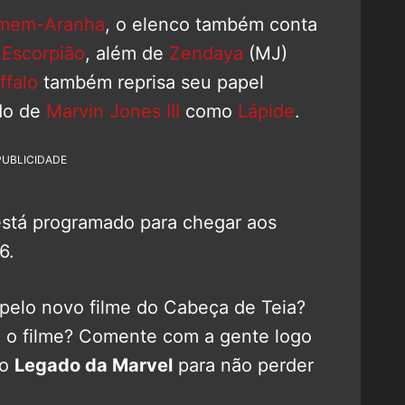
mem-Aranha
, o elenco também conta
o
Escorpião
, além de
Zendaya
(MJ)
ffalo
também reprisa seu papel
do de
Marvin Jones III
como
Lápide
.
PUBLICIDADE
stá programado para chegar aos
6.
pelo novo filme do Cabeça de Teia?
a o filme? Comente com a gente logo
no
Legado da Marvel
para não perder