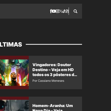
LTIMAS
Vingadores: Doutor
Destino – Veja em HD
todos os 3 pôsteres de
‘Doomsday’ + 1 imagem
Por Cassiano Meneses
oficial com os 26
heróis do filme
Homem-Aranha: Um
Novo Dia – Veja