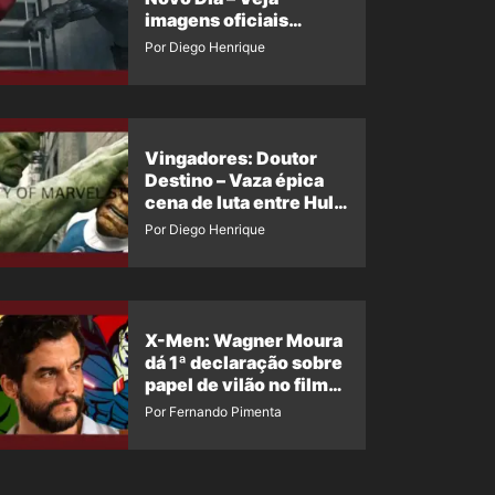
imagens oficiais
descartadas do Hulk
Por Diego Henrique
Cinza no filme
Vingadores: Doutor
Destino – Vaza épica
cena de luta entre Hulk
e o Coisa
Por Diego Henrique
X-Men: Wagner Moura
dá 1ª declaração sobre
papel de vilão no filme
da Marvel
Por Fernando Pimenta