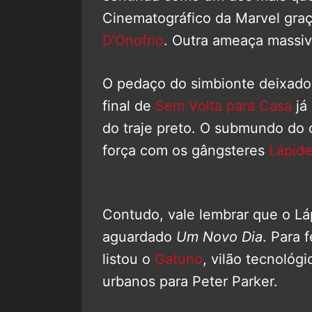
Cinematográfico da Marvel graç
D’Onofrio
. Outra ameaça massiv
O pedaço do simbionte deixado
final de
Sem Volta para Casa
já 
do traje preto. O submundo do 
força com os gângsteres
Lápid
Contudo, vale lembrar que o Lá
aguardado
Um Novo Dia
. Para 
listou o
Gatuno
, vilão tecnológ
urbanos para Peter Parker.