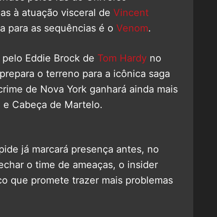
as à atuação visceral de
Vincent
a para as sequências é o
Venom
.
 pelo Eddie Brock de
Tom Hardy
no
prepara o terreno para a icônica saga
crime de Nova York ganhará ainda mais
e
e Cabeça de Martelo.
pide já marcará presença antes, no
fechar o time de ameaças, o insider
ico que promete trazer mais problemas