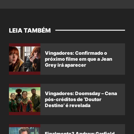
LEIA TAMBÉM
Vingadores: Confirmado o
próximo filme em que a Jean
Grey irá aparecer
Vingadores: Doomsday – Cena
pós-créditos de ‘Doutor
Destino’ é revelada
Finalmente? Andrew Garfield