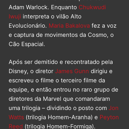
Adam Warlock. Enquanto
Chukwudi
Iwuji
interpreta o vilão Alto
Evolucionário.
Maria Bakalova
fez a voz
e captura de movimentos da Cosmo, o
Cão Espacial.
Após ser demitido e recontratado pela
Disney, o diretor
James Gunn
dirigiu e
escreveu o filme o terceiro filme da
equipe, e então entrou no raro grupo de
diretores da Marvel que comandaram
uma trilogia – dividindo o posto com
Jon
Watts
(trilogia Homem-Aranha) e
Peyton
Reed
(trilogia Homem-Formiga).