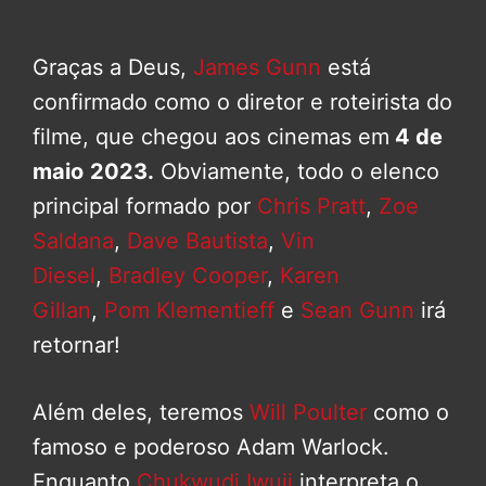
Graças a Deus,
James Gunn
está
confirmado como o diretor e roteirista do
filme, que chegou aos cinemas em
4 de
maio
2023.
Obviamente, todo o elenco
principal formado por
Chris Pratt
,
Zoe
Saldana
,
Dave Bautista
,
Vin
Diesel
,
Bradley Cooper
,
Karen
Gillan
,
Pom Klementieff
e
Sean Gunn
irá
retornar!
Além deles, teremos
Will Poulter
como o
famoso e poderoso Adam Warlock.
Enquanto
Chukwudi Iwuji
interpreta o