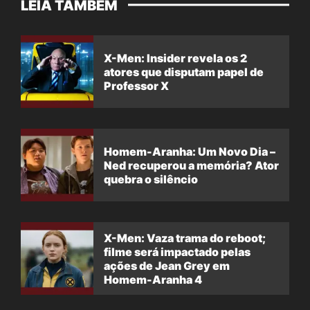
LEIA TAMBÉM
X-Men: Insider revela os 2
atores que disputam papel de
Professor X
Homem-Aranha: Um Novo Dia –
Ned recuperou a memória? Ator
quebra o silêncio
X-Men: Vaza trama do reboot;
filme será impactado pelas
ações de Jean Grey em
Homem-Aranha 4