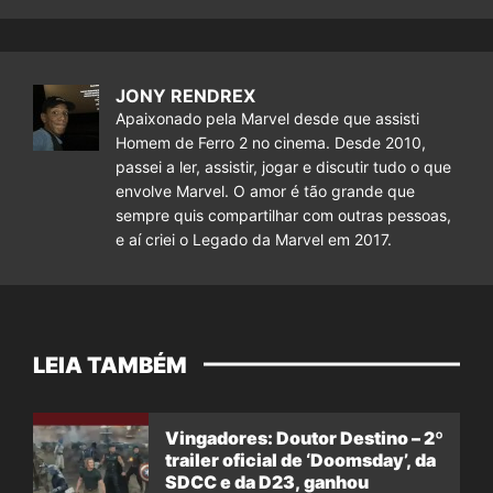
JONY RENDREX
Apaixonado pela Marvel desde que assisti
Homem de Ferro 2 no cinema. Desde 2010,
passei a ler, assistir, jogar e discutir tudo o que
envolve Marvel. O amor é tão grande que
sempre quis compartilhar com outras pessoas,
e aí criei o Legado da Marvel em 2017.
LEIA TAMBÉM
Vingadores: Doutor Destino – 2º
trailer oficial de ‘Doomsday’, da
SDCC e da D23, ganhou