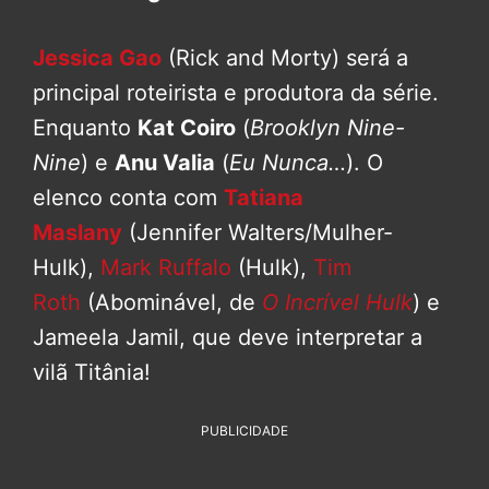
Jessica Gao
(Rick and Morty) será a
principal roteirista e produtora da série.
Enquanto
Kat Coiro
(
Brooklyn Nine-
Nine
) e
Anu Valia
(
Eu Nunca…
). O
elenco conta com
Tatiana
Maslany
(Jennifer Walters/Mulher-
Hulk),
Mark Ruffalo
(Hulk),
Tim
Roth
(Abominável, de
O Incrível Hulk
) e
Jameela Jamil, que deve interpretar a
vilã Titânia!
PUBLICIDADE