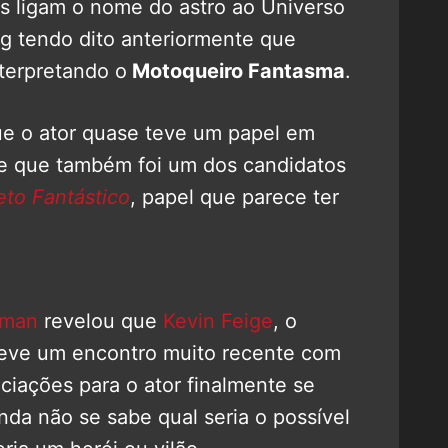
s ligam o nome do astro ao Universo
ng tendo dito anteriormente que
nterpretando o
Motoqueiro Fantasma
.
ue o ator quase teve um papel em
 e que também foi um dos candidatos
eto Fantástico
, papel que parece ter
tman
revelou que
Kevin Feige
, o
teve um encontro muito recente com
ciações para o ator finalmente se
nda não se sabe qual seria o possível