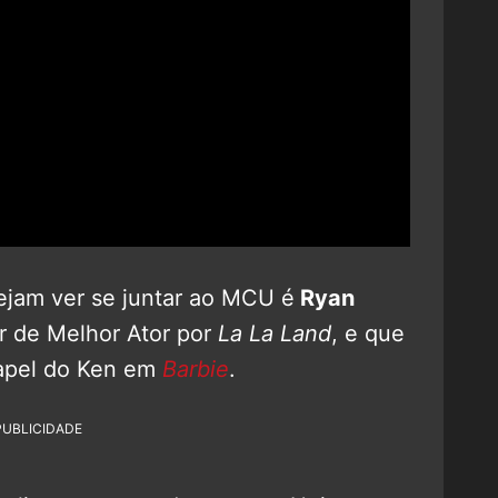
ejam ver se juntar ao MCU é
Ryan
r de Melhor Ator por
La La Land
, e que
papel do Ken em
Barbie
.
PUBLICIDADE