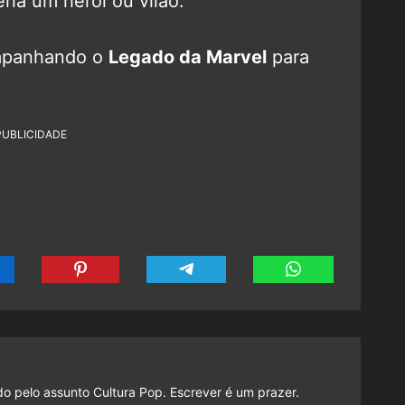
ria um herói ou vilão.
mpanhando o
Legado da Marvel
para
PUBLICIDADE
do pelo assunto Cultura Pop. Escrever é um prazer.