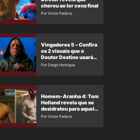
chorou ao ler cena final
Por Victor Palácio
Vingadores 5 – Confira
os 2 visuais que o
Doutor Destino usará
no filme
Por Diego Henrique
Homem-Aranha 4: Tom
Holland revela que se
desidratou para aquela
cena
Por Victor Palácio