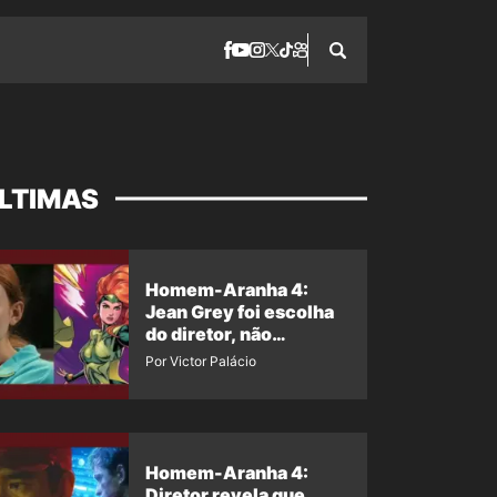
LTIMAS
Homem-Aranha 4:
Jean Grey foi escolha
do diretor, não
imposição da Marvel
Por Victor Palácio
Homem-Aranha 4:
Diretor revela que