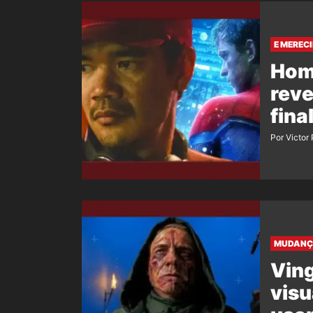
E MEREC
Hom
reve
fina
Por Victor
MUDANÇ
Ving
visu