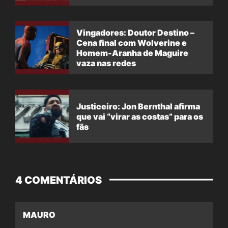
Vingadores: Doutor Destino –
Cena final com Wolverine e
Homem-Aranha de Maguire
vaza nas redes
Justiceiro: Jon Bernthal afirma
que vai “virar as costas” para os
fãs
4 COMENTÁRIOS
MAURO