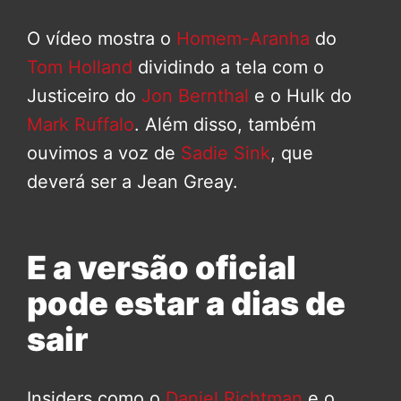
O vídeo mostra o
Homem-Aranha
do
Tom Holland
dividindo a tela com o
Justiceiro do
Jon Bernthal
e o Hulk do
Mark Ruffalo
. Além disso, também
ouvimos a voz de
Sadie Sink
, que
deverá ser a Jean Greay.
E a versão oficial
pode estar a dias de
sair
Insiders como o
Daniel Richtman
e o