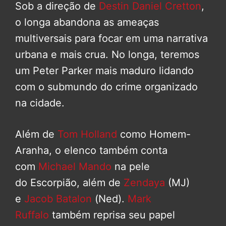
Sob a direção de
Destin Daniel Cretton
,
o longa abandona as ameaças
multiversais para focar em uma narrativa
urbana e mais crua. No longa, teremos
um Peter Parker mais maduro lidando
com o submundo do crime organizado
na cidade.
Além de
Tom Holland
como Homem-
Aranha, o elenco também conta
com
Michael Mando
na pele
do Escorpião, além de
Zendaya
(MJ)
e
Jacob Batalon
(Ned).
Mark
Ruffalo
também reprisa seu papel