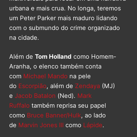
urbana e mais crua. No longa, teremos
um Peter Parker mais maduro lidando
com o submundo do crime organizado
na cidade.
Além de
Tom Holland
como Homem-
Aranha, o elenco também conta
com
Michael Mando
na pele
do
Escorpião
, além de
Zendaya
(MJ)
e
Jacob Batalon
(Ned).
Mark
Ruffalo
também reprisa seu papel
como
Bruce Banner/Hulk
, ao lado
de
Marvin Jones III
como
Lápide
.