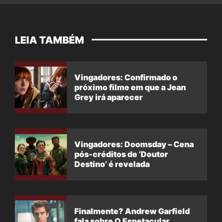
LEIA TAMBÉM
Vingadores: Confirmado o
próximo filme em que a Jean
Grey irá aparecer
Vingadores: Doomsday – Cena
pós-créditos de ‘Doutor
Destino’ é revelada
Finalmente? Andrew Garfield
fala sobre O Espetacular