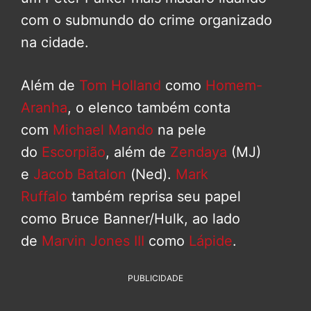
com o submundo do crime organizado
na cidade.
Além de
Tom Holland
como
Homem-
Aranha
, o elenco também conta
com
Michael Mando
na pele
do
Escorpião
, além de
Zendaya
(MJ)
e
Jacob Batalon
(Ned).
Mark
Ruffalo
também reprisa seu papel
como Bruce Banner/Hulk, ao lado
de
Marvin Jones III
como
Lápide
.
PUBLICIDADE