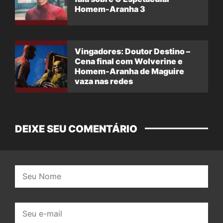
Homem-Aranha 3
Vingadores: Doutor Destino –
Cena final com Wolverine e
Homem-Aranha de Maguire
vaza nas redes
DEIXE SEU COMENTÁRIO
Nome:
E-
mail: