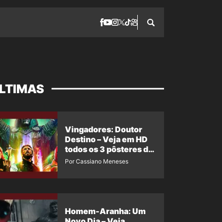
LTIMAS
Vingadores: Doutor
Destino – Veja em HD
todos os 3 pôsteres de
‘Doomsday’ + 1 imagem
Por Cassiano Meneses
oficial com os 26
heróis do filme
Homem-Aranha: Um
Novo Dia – Veja