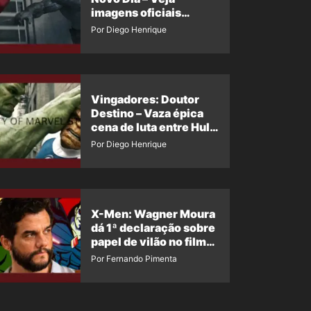
imagens oficiais
descartadas do Hulk
Por Diego Henrique
Cinza no filme
Vingadores: Doutor
Destino – Vaza épica
cena de luta entre Hulk
e o Coisa
Por Diego Henrique
X-Men: Wagner Moura
dá 1ª declaração sobre
papel de vilão no filme
da Marvel
Por Fernando Pimenta