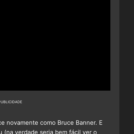
PUBLICIDADE
ece novamente como Bruce Banner. E
(na verdade seria bem fácil ver o