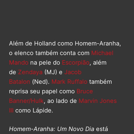
Além de Holland como Homem-Aranha,
o elenco também conta com
Michael
Mando
na pele do
Escorpião
, além
de
Zendaya
(MJ) e
Jacob
Batalon
(Ned).
Mark Ruffalo
também
reprisa seu papel como
Bruce
Banner/Hulk
, ao lado de
Marvin Jones
III
como Lápide.
Homem-Aranha: Um Novo Dia
está