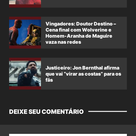
Vingadores: Doutor Destino –
Cena final com Wolverine e
Homem-Aranha de Maguire
vaza nas redes
Justiceiro: Jon Bernthal afirma
que vai “virar as costas” para os
fãs
DEIXE SEU COMENTÁRIO