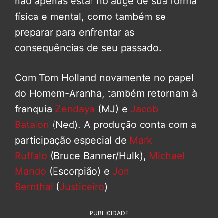
não apenas estar no auge de sua forma
física e mental, como também se
preparar para enfrentar as
consequências de seu passado.
Com Tom Holland novamente no papel
do Homem-Aranha, também retornam à
franquia
Zendaya
(MJ) e
Jacob
Batalon
(Ned). A produção conta com a
participação especial de
Mark
Ruffalo
(Bruce Banner/Hulk),
Michael
Mando
(Escorpião) e
Jon
Bernthal
(
Justiceiro
)
PUBLICIDADE