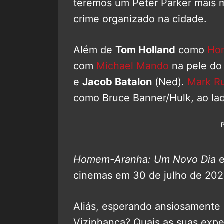
teremos um Peter Parker mais
crime organizado na cidade.
Além de
Tom Holland
como
Ho
com
Michael Mando
na pele d
e
Jacob Batalon
(Ned).
Mark Ru
como Bruce Banner/Hulk, ao la
Homem-Aranha: Um Novo Dia
e
cinemas em 30 de julho de 202
Aliás, esperando ansiosamente
Vizinhança? Quais as suas expe