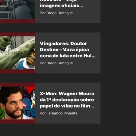
imagens oficiais
descartadas do Hulk
Por Diego Henrique
Cinza no filme
Vingadores: Doutor
Destino – Vaza épica
cena de luta entre Hulk
e o Coisa
Por Diego Henrique
X-Men: Wagner Moura
dá 1ª declaração sobre
papel de vilão no filme
da Marvel
Por Fernando Pimenta