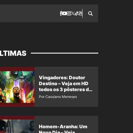
LTIMAS
Vingadores: Doutor
Destino – Veja em HD
todos os 3 pôsteres de
‘Doomsday’ + 1 imagem
Por Cassiano Meneses
oficial com os 26
heróis do filme
Homem-Aranha: Um
Novo Dia – Veja