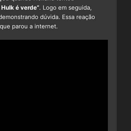
 Hulk é verde”
. Logo em seguida,
 demonstrando dúvida. Essa reação
que parou a internet.