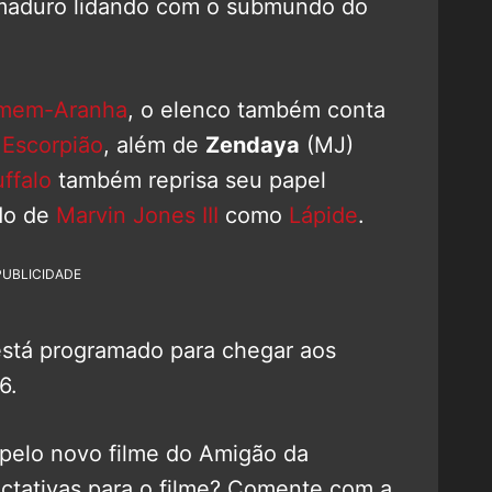
 maduro lidando com o submundo do
mem-Aranha
, o elenco também conta
o
Escorpião
, além de
Zendaya
(MJ)
ffalo
também reprisa seu papel
do de
Marvin Jones III
como
Lápide
.
PUBLICIDADE
stá programado para chegar aos
6.
 pelo novo filme do Amigão da
ctativas para o filme? Comente com a