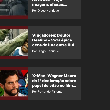
imagens oficiais
descartadas do Hulk
Por Diego Henrique
Cinza no filme
Vingadores: Doutor
Destino – Vaza épica
cena de luta entre Hulk
e o Coisa
Por Diego Henrique
X-Men: Wagner Moura
dá 1ª declaração sobre
papel de vilão no filme
da Marvel
Por Fernando Pimenta