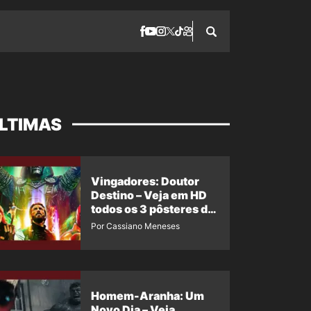
LTIMAS
Vingadores: Doutor
Destino – Veja em HD
todos os 3 pôsteres de
‘Doomsday’ + 1 imagem
Por Cassiano Meneses
oficial com os 26
heróis do filme
Homem-Aranha: Um
Novo Dia – Veja