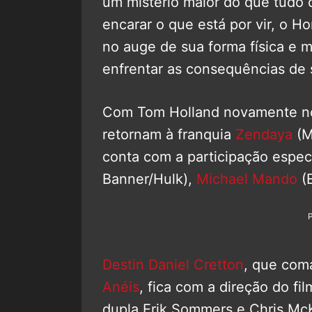
um mistério maior do que tudo o
encarar o que está por vir, o 
no auge de sua forma física e 
enfrentar as consequências de
Com Tom Holland novamente n
retornam à franquia
Zendaya
(M
conta com a participação espec
Banner/Hulk),
Michael Mando
(E
Destin Daniel Cretton
, que co
Anéis
, fica com a direção do fi
dupla Erik Sommers e Chris Mc