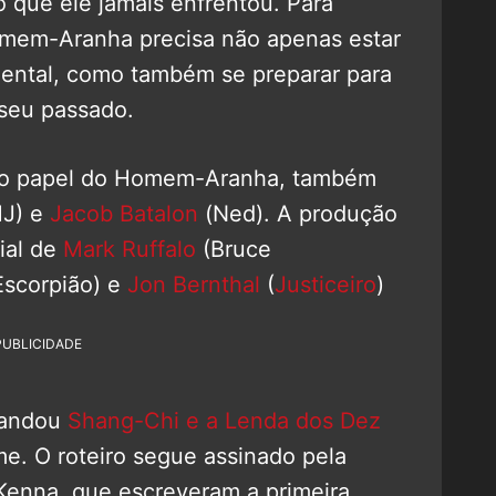
 que ele jamais enfrentou. Para
Homem-Aranha precisa não apenas estar
mental, como também se preparar para
 seu passado.
o papel do Homem-Aranha, também
J) e
Jacob Batalon
(Ned). A produção
ial de
Mark Ruffalo
(Bruce
scorpião) e
Jon Bernthal
(
Justiceiro
)
PUBLICIDADE
mandou
Shang-Chi e a Lenda dos Dez
lme. O roteiro segue assinado pela
Kenna, que escreveram a primeira