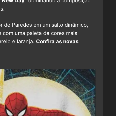
d New Day
” dominando a composição
s.
or de Paredes em um salto dinâmico,
s com uma paleta de cores mais
relo e laranja.
Confira as novas