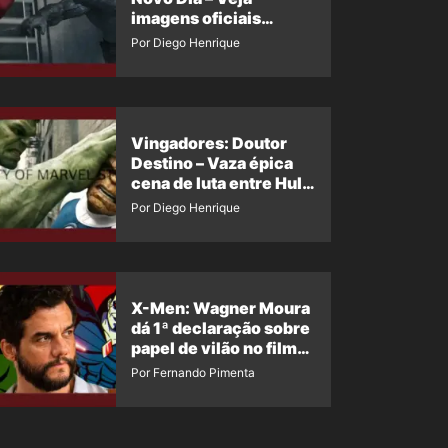
imagens oficiais
descartadas do Hulk
Por Diego Henrique
Cinza no filme
Vingadores: Doutor
Destino – Vaza épica
cena de luta entre Hulk
e o Coisa
Por Diego Henrique
X-Men: Wagner Moura
dá 1ª declaração sobre
papel de vilão no filme
da Marvel
Por Fernando Pimenta