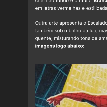
cheia ao fundo e o título “
Bran
em letras vermelhas e estilizada
Outra arte apresenta o Escalad
também sob o brilho da lua, ma
quente, misturando tons de ama
imagens logo abaixo
: