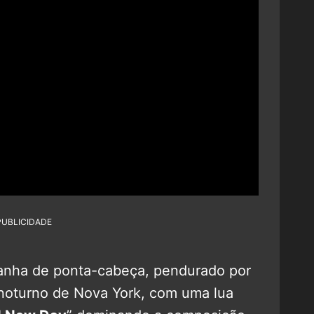
PUBLICIDADE
anha de ponta-cabeça, pendurado por
o noturno de Nova York, com uma lua